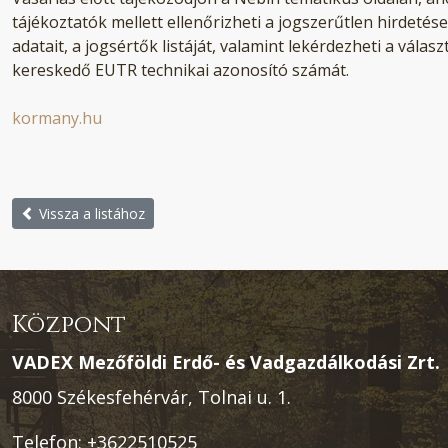
tájékoztatók mellett ellenőrizheti a jogszerűtlen hirdetés
adatait, a jogsértők listáját, valamint lekérdezheti a válasz
kereskedő EUTR technikai azonosító számát.
kormany.hu
Vissza a listához
Központ
VADEX Mezőföldi Erdő- és Vadgazdálkodási Zrt.
8000 Székesfehérvár, Tolnai u. 1.
Telefon:
+3622510525