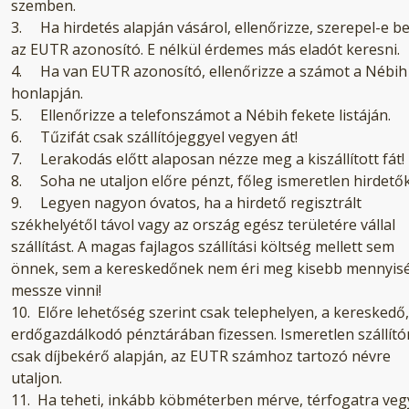
szemben.
3. Ha hirdetés alapján vásárol, ellenőrizze, szerepel-e b
az EUTR azonosító. E nélkül érdemes más eladót keresni.
4. Ha van EUTR azonosító, ellenőrizze a számot a Nébih
honlapján.
5. Ellenőrizze a telefonszámot a Nébih fekete listáján.
6. Tűzifát csak szállítójeggyel vegyen át!
7. Lerakodás előtt alaposan nézze meg a kiszállított fát!
8. Soha ne utaljon előre pénzt, főleg ismeretlen hirdető
9. Legyen nagyon óvatos, ha a hirdető regisztrált
székhelyétől távol vagy az ország egész területére vállal
szállítást. A magas fajlagos szállítási költség mellett sem
önnek, sem a kereskedőnek nem éri meg kisebb mennyis
messze vinni!
10. Előre lehetőség szerint csak telephelyen, a kereskedő,
erdőgazdálkodó pénztárában fizessen. Ismeretlen szállító
csak díjbekérő alapján, az EUTR számhoz tartozó névre
utaljon.
11. Ha teheti, inkább köbméterben mérve, térfogatra veg