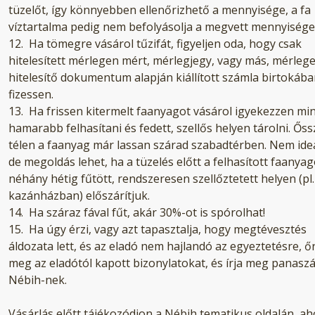
tüzelőt, így könnyebben ellenőrizhető a mennyisége, a fa
víztartalma pedig nem befolyásolja a megvett mennyisége
12. Ha tömegre vásárol tűzifát, figyeljen oda, hogy csak
hitelesített mérlegen mért, mérlegjegy, vagy más, mérlege
hitelesítő dokumentum alapján kiállított számla birtokáb
fizessen.
13. Ha frissen kitermelt faanyagot vásárol igyekezzen min
hamarabb felhasítani és fedett, szellős helyen tárolni. Őss
télen a faanyag már lassan szárad szabadtérben. Nem ideá
de megoldás lehet, ha a tüzelés előtt a felhasított faanyag
néhány hétig fűtött, rendszeresen szellőztetett helyen (pl.
kazánházban) előszárítjuk.
14. Ha száraz fával fűt, akár 30%-ot is spórolhat!
15. Ha úgy érzi, vagy azt tapasztalja, hogy megtévesztés
áldozata lett, és az eladó nem hajlandó az egyeztetésre, ő
meg az eladótól kapott bizonylatokat, és írja meg panaszá
Nébih-nek.
Vásárlás előtt tájékozódjon a Nébih tematikus oldalán, ah