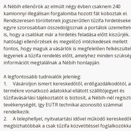
A Nébih ellenőrök az elmúlt négy évben csaknem 240
kamionnyi illegálisan forgalomba hozott fát koboztak el.
Rendszeresen töröltetnek jogszerűtlen tűzifa hirdetéseke
egyre szorosabban összedolgoznak a portálok üzemeltető
is, hogy a csalókat már a hirdetés feladása előtt kiszűrjék.
hatósági ellenőrzések és megelőző intézkedések mellett
fontos, hogy maguk a vásárlók is megfelelően felkészülte
legyenek a tűzifa rendelés előtt, amelyhez minden szüksé
információt megtalálnak a Nébih honlapján.
A legfontosabb tudnivalók jelenleg:
1. Vásároljon ismert kereskedőtől, erdőgazdálkodótól, a
termékre vonatkozó adatokkal ellátott szállítójegyet és
tűzifavásárlási tájékoztatót is biztosít, a Nébih-nél regiszt
tevékenységét, így EUTR technikai azonosító számmal
rendelkezik.
2. A telephellyel, nyitvatartási idővel működő kereskedő
megbízhatóbbak a csak tűzifa közvetítéssel foglalkozókka