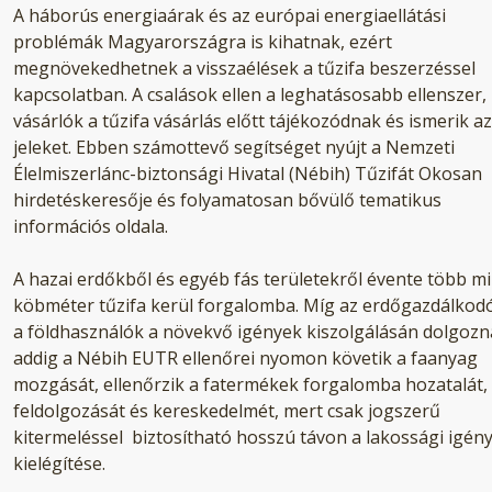
A háborús energiaárak és az európai energiaellátási
problémák Magyarországra is kihatnak, ezért
megnövekedhetnek a visszaélések a tűzifa beszerzéssel
kapcsolatban. A csalások ellen a leghatásosabb ellenszer,
vásárlók a tűzifa vásárlás előtt tájékozódnak és ismerik az
jeleket. Ebben számottevő segítséget nyújt a Nemzeti
Élelmiszerlánc-biztonsági Hivatal (Nébih) Tűzifát Okosan
hirdetéskeresője és folyamatosan bővülő tematikus
információs oldala.
A hazai erdőkből és egyéb fás területekről évente több mil
köbméter tűzifa kerül forgalomba. Míg az erdőgazdálkod
a földhasználók a növekvő igények kiszolgálásán dolgozn
addig a Nébih EUTR ellenőrei nyomon követik a faanyag
mozgását, ellenőrzik a fatermékek forgalomba hozatalát,
feldolgozását és kereskedelmét, mert csak jogszerű
kitermeléssel biztosítható hosszú távon a lakossági igén
kielégítése.