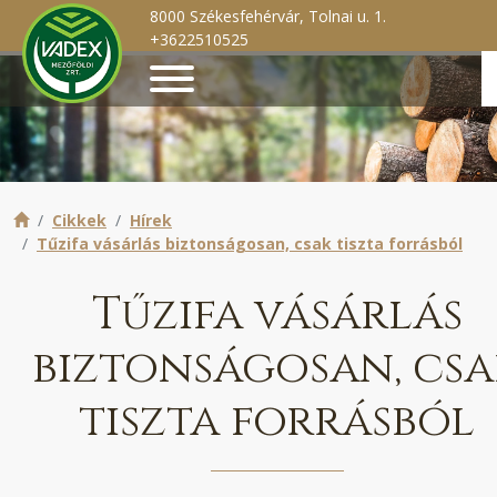
8000 Székesfehérvár, Tolnai u. 1.
+3622510525
Cikkek
Hírek
Tűzifa vásárlás biztonságosan, csak tiszta forrásból
Tűzifa vásárlás
biztonságosan, csa
tiszta forrásból