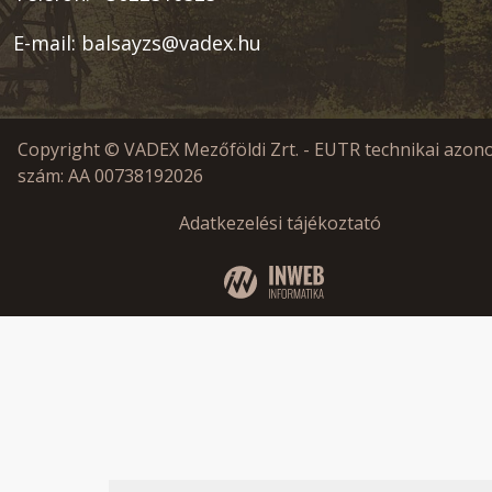
E-mail:
balsayzs@vadex.hu
Copyright © VADEX Mezőföldi Zrt. - EUTR technikai azono
szám: AA 0073819
2026
Adatkezelési tájékoztató